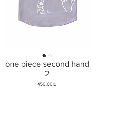
one piece second hand
2
Price
‏450.00 ‏₪
הוסף לעגלה
גרפיקה מודפסת באופן ידני
חולצה מכופתרת